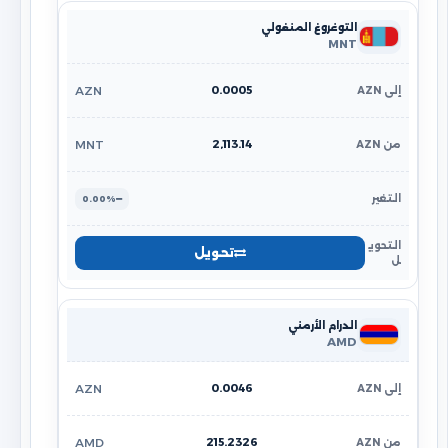
التوغروغ المنغولي
MNT
0.0005
AZN
2,113.14
MNT
0.00%
تحويل
الدرام الأرمني
AMD
0.0046
AZN
215.2326
AMD