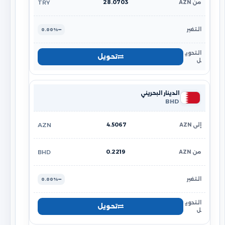
28.0703
TRY
0.00%
تحويل
الدينار البحريني
BHD
4.5067
AZN
0.2219
BHD
0.00%
تحويل