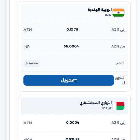
الروبية الهندية
INR
0.0179
AZN
56.0004
INR
0.00%
تحويل
الأرياري المدغشقري
MGA
0.0004
AZN
2,531.59
MGA