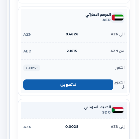
الدرهم الاماراتي
AED
0.4626
AZN
2.1615
AED
0.00%
تحويل
الجنيه السوداني
SDG
0.0028
AZN