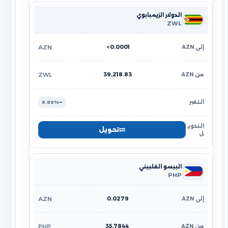
الدولار الزيمبابوي
ZWL
<0.0001
AZN
39,218.83
ZWL
0.00%
تحويل
البيسو الفلبيني
PHP
0.0279
AZN
35.7844
PHP