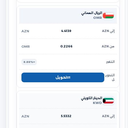
الريال العماني
OMR
4.4139
AZN
0.2266
OMR
0.00%
تحويل
الدينار الكويتي
KWD
5.5332
AZN