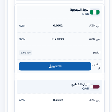
النيرة النيجيرية
NGN
0.0012
AZN
817.1899
NGN
0.00%
تحويل
الريال القطري
QAR
0.4662
AZN