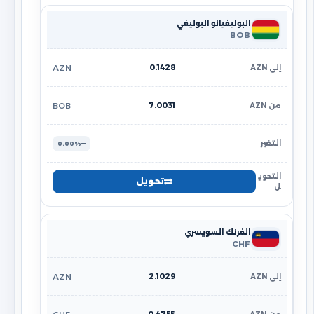
البوليفيانو البوليفي
BOB
0.1428
AZN
7.0031
BOB
0.00%
تحويل
الفرنك السويسري
CHF
2.1029
AZN