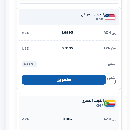
الدولار الأمريكي
USD
1.6993
AZN
0.5885
USD
0.00%
تحويل
الفرنك القمري
KMF
0.004
AZN