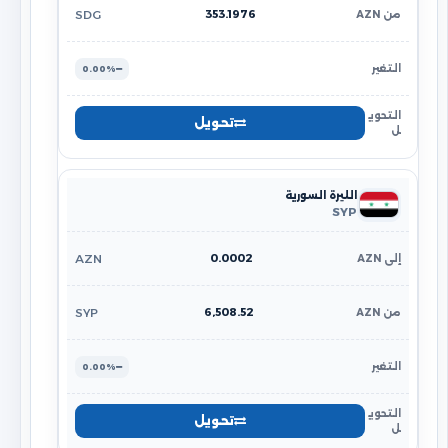
353.1976
SDG
0.00%
تحويل
الليرة السورية
SYP
0.0002
AZN
6,508.52
SYP
0.00%
تحويل