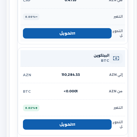
0.4755
CHF
0.00%
تحويل
البيتكوين
BTC
110,284.33
AZN
<0.0001
BTC
0.02%
تحويل