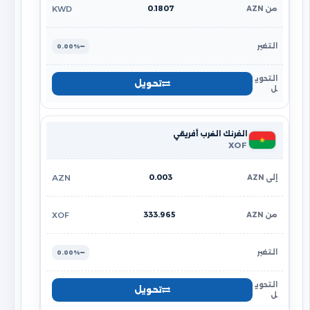
0.1807
KWD
0.00%
تحويل
الفرنك الغرب أفريقي
XOF
0.003
AZN
333.965
XOF
0.00%
تحويل