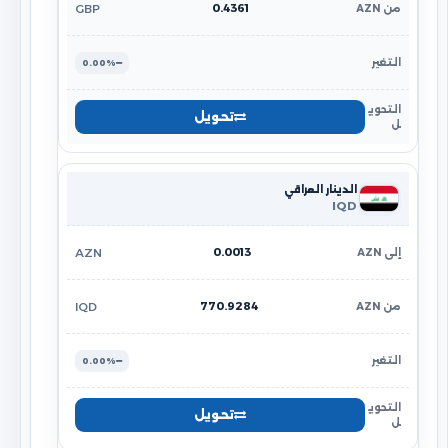
0.4361
GBP
0.00%
تحويل
الدينار العراقي
IQD
0.0013
AZN
770.9284
IQD
0.00%
تحويل