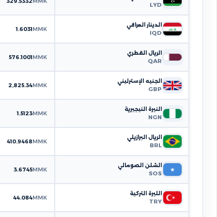
329.5332
MMK
LYD
الدينار العراقي
1.6031
MMK
IQD
الريال القطري
576.1001
MMK
QAR
الجنيه الإسترليني
2,825.34
MMK
GBP
النيرة النيجيرية
1.5123
MMK
NGN
الريال البرازيلي
410.9468
MMK
BRL
الشلن الصومالي
3.6745
MMK
SOS
الليرة التركية
44.084
MMK
TRY