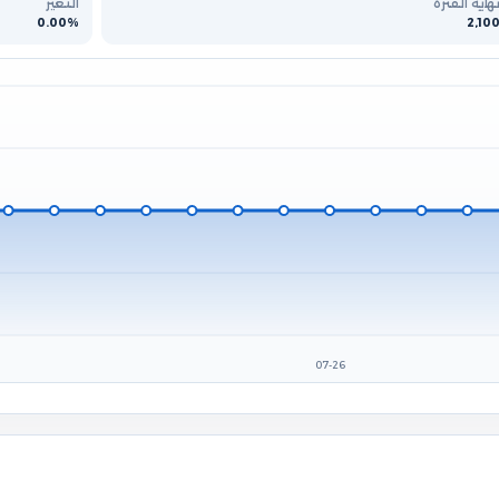
هاية الفترة
التغير
0.00%
2,10
07-26