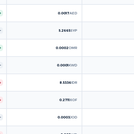
0.0017
AED
5.2665
SYP
0.0002
OMR
0.0001
KWD
8.5336
IDR
0.2711
XOF
0.0003
JOD