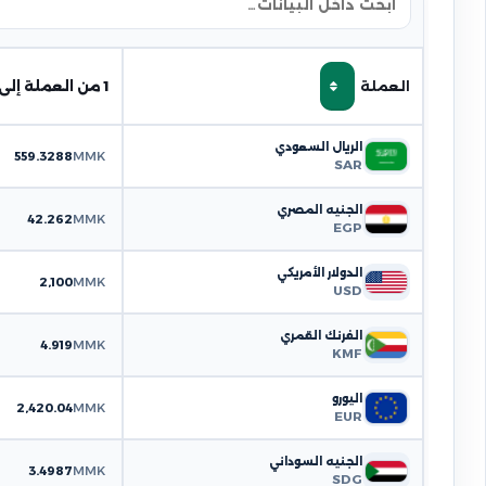
العملة
1 من العملة إلى MMK
الريال السعودي
559.3288
MMK
SAR
الجنيه المصري
42.262
MMK
EGP
الدولار الأمريكي
2,100
MMK
USD
الفرنك القمري
4.919
MMK
KMF
اليورو
2,420.04
MMK
EUR
الجنيه السوداني
3.4987
MMK
SDG