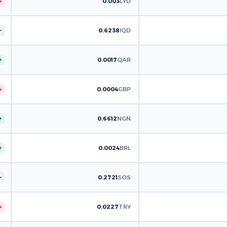
0.003
LYD
0.6238
IQD
0.0017
QAR
0.0004
GBP
0.6612
NGN
0.0024
BRL
0.2721
SOS
0.0227
TRY