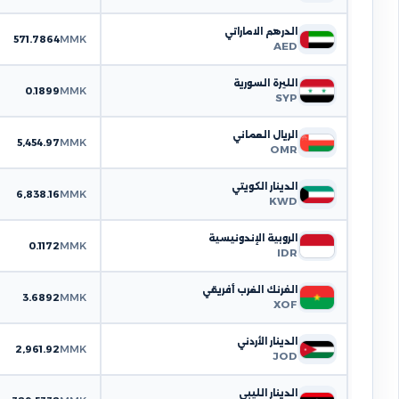
الدرهم الاماراتي
571.7864
MMK
AED
الليرة السورية
0.1899
MMK
SYP
الريال العماني
5,454.97
MMK
OMR
الدينار الكويتي
6,838.16
MMK
KWD
الروبية الإندونيسية
0.1172
MMK
IDR
الفرنك الغرب أفريقي
3.6892
MMK
XOF
الدينار الأردني
2,961.92
MMK
JOD
الدينار الليبي