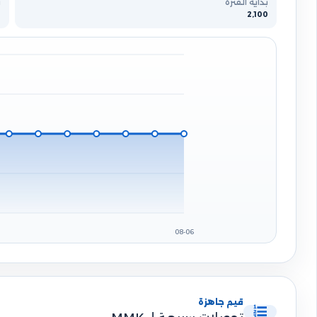
بداية الفترة
ن
0
2,100
08-06
قيم جاهزة