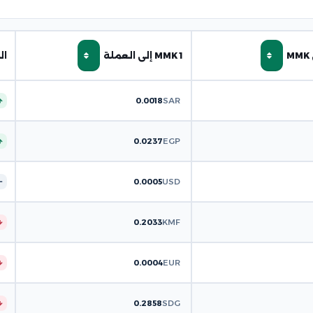
1 MMK إلى العملة
ال
0.0018
SAR
0.0237
EGP
0.0005
USD
0.2033
KMF
0.0004
EUR
0.2858
SDG