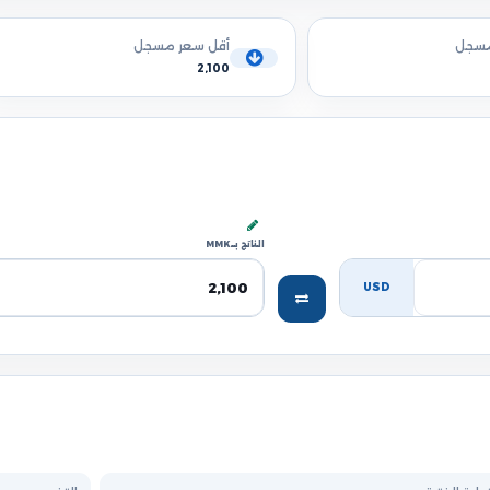
مسجل
أقل سعر مسجل
2,100
الناتج بـ MMK
USD