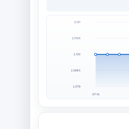
2,121
2,110.5
2,100
2,089.5
2,079
07-16