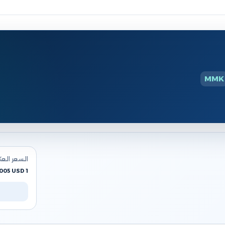
MMK
السعر الع
1 MMK = 0.0005 USD