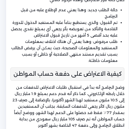
حالة الطلب جديد: وهذا يعني عدم الإطلاع عليه من قبل
البرنامج.
تم القبول: والذي يستطيع بناءاً عليه المستفيد الدخول للدورة
القادمة والتأكد من تعويضه بأثر رجعي أي بمبلغ نقدي يحصل
عليه بحد أقصى 5 أشهر من تاريخ قبول الاعتراض.
طلب مرفوض: وهذا يعني أن هناك اختلاف بمعلومات
المستفيد والمعلومات الصحيحة، حيث يمكن أن يرفض الطالب
بسبب تقديم مستند منتهي الصلاحية أو خاطئ أو بسبب
معلومات خاطئة.
كيفية الاعتراض على دفعة حساب المواطن
وضح البرنامج أنه بدأ في استقبال طلبات الاعتراض للدفعات من
خلال رابطه الإلكتروني، كما ذكر أنه قدم دعم بمبلغ 1.9 مليار ريال
إلى 10.5 مليون مستفيد لهذا الشهر (أكتوبر)، بالإضافة إلى صرف 23
مليون ريال كأثر رجعي للدفعات السابقة، بجانب أن المستفيدين
بمقدار 77٪ فقط قد حصلوا على الدعم لهذا الشهر، ووضح أيضاً
حساب المواطن أنه تم صرف 105 مليار ريال سعودي من بداية
انطلاق البرنامج وإلى دفعة 47 الخاصة بشهر أكتوبر.