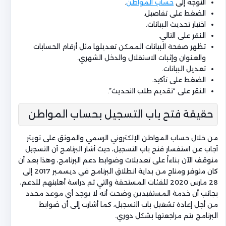
التوجه إلى
حساب المواطن
.
الضغط على تفاصيل.
اختيار تحديث البيانات.
النقر على التالي.
تظهر صفحة البيانات الممكن تعديلها مثل أرقام الحسابات
والعنوان وإثبات الاستقلال والدخل الشهري.
تعديل البيانات.
الضغط على تأكيد.
النقر على “تقديم طلب التحديث”.
حقيقة فتح باب التسجيل بحساب المواطن
من خلال حساب المواطن الإلكتروني الرسمي والموثق على تويتر
أجاب عن استفسار فتح باب التسجيل، حيث أشار البرنامج أن التسجيل
متوقف الآن بناءاً على تعديلات وضوابط دعم البرنامج، وهذا بعد أن
كان متوفر ومتاح من بداية انطلاق البرنامج في ديسمبر 2017 إلى
28 مارس 2020 للفئات المستحقة والتي تم دراسة أهليتهم للدعم،
بجانب أن خدمة المستفيدين وضحت أنه لا يوجد أي موعد محدد
من أجل إعادة تشغيل باب التسجيل، كما أشارت إلى أن ضوابط
البرنامج يتم مراجعتها بشكل دوري.