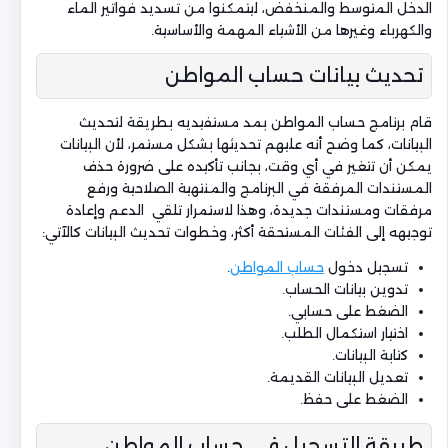
الدخل المتوسط والمنخفض، ليتمكنوا من تسديد فواتير الماء
والكهرباء وغيرها من الأشياء المهمة والأساسية.
تحديث بيانات حساب المواطن
قام برنامج حساب المواطن بمد مستفيديه بطريقة لتحديث
البيانات، كما وضح أنه عليهم تحديثها بشكل مستمر، لأن البيانات
يمكن أن تتغير في أي وقت، بجانب تأكيده على ضرورة حذف
المستندات المرفقة في البرنامج والمنتهية الصلاحية ورفع
مرفقات ومستندات جديدة، وهذا لاستمرار تلقي الدعم وإعادة
توجيهه إلى الفئات المستحقة أكثر، وخطوات تحديث البيانات كالآتي:
تسجيل دخول
حساب المواطن
.
تدوين بيانات الحساب.
الضغط على حسابي.
اختيار استكمال الطلب.
كتابة البيانات.
تعديل البيانات القديمة.
الضغط على حفظ.
طريقة التسجيل في حساب المواطن