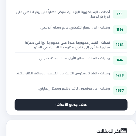
أحداث - الإمبراطورية الرومانية تفرض حصاراً على بيتار لتقضي على
135
ثورة بار كوخبا.
وفيات - ابن الفخار الأنصاري، عالم مسلم أندلسي.
1194
أحداث - انتصار جمهورية جنوة على جمهورية بيزا في معركة
1284
ميلوريا ما أدى إلى تراجع سطوة بيزا البحرية في المتو…
وفيات - الملك لادسلاو الأول، ملك مملكة نابولي.
1414
وفيات - البابا كاليستوس الثالث، بابا الكنيسة الرومانية الكاثوليكية.
1458
وفيات - بن جونسون، كاتب وشاعر وممثل إنجليزي.
1637
عرض جميع الأحداث
آخر المقالات