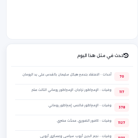
حدث في مثل هذا اليوم
أحداث - الاعتقاد بتدمير هيكل سليمان بالقدس على يد الرومان.
70
وفيات - الإمبراطور تراجان، الإمبراطور روماني الثالث عشر.
117
وفيات - الإمبراطور فالنس، إمبراطور روماني.
378
وفيات - كافور الصوري، محدّث مصري.
1127
وفيات - نجم الدين أيوب، سياسي وعسكري أيوبي.