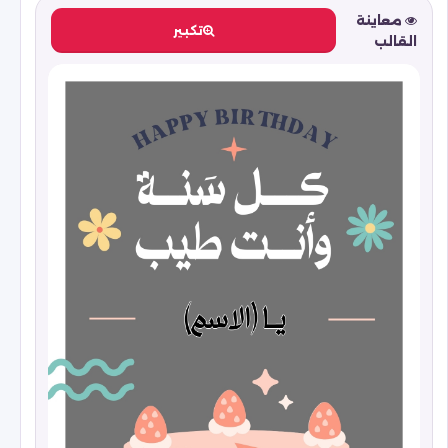
معاينة
تكبير
القالب