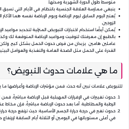
متوسط طول الدورة الشهرية ومدتها.
ينبغي ممارسة العلاقة الجنسية بانتظام في الأيام التي تسبق 
يُعتبر اليوم السابق ليوم الإباضة ويوم الإباضة نفسه هما الأكثر ا
الزوجين.
يُمكن أيضًا استخدام اختبارات التبويض المنزلية لتحديد مواعيد ال
بالطبع إن معرفتك لتوقيت ومواعيد الإباضة المتوقعة لك وكذلك
عاملين هامين يزيدان من فرص حدوث الحمل بشكل كبير، ولكن من 
القدرة على الحمل مثل الصحة العامة والتغذية والعوامل البيئية
ما هي علامات حدوث التبويض؟
للتبويض علامات تبين أنه حدث، فمن مؤشرات الإباضة وأعراضها ما ي
حدوث تغييرات في الإفرازات المهبلية قبل الإباضة مباشرةً، فمن
الرطبة والمطاطية. أما بعد حدوث الإباضة مباشرةً، فإن مخاط ع
حدوث تغير في درجة حرارة الجسم الأساسية: حيث ترتفع درجة حرا
في أعلى مستوياتها في اليومين أو الثلاثة أيام السابقة لإرتفاع د