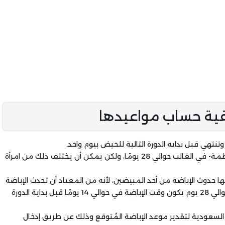
فية حساب مواعيدها
تنتهي قبل بداية الدورة التالية للحيض بيوم واحد.
يكون طول الدورة الشهرية لدى غالب النساء -ذوات الدورة المنتظمة- في الغالب حوالي 28 يومًا، ولكن يمكن أن يختلف ذلك من امرأة
ا حدوث الإباضة من أحد المبيضين، لأنه من المعتاد أن تحدث الإباضة
في منتصف الدورة الشهرية، ففي النساؤ اللاتي تمتد دورتهن لحوالي 28 يوم يكون وقت الإباضة في حوالي 14 يومًا قبل بداية الدورة
السعودية لتقدير موعد الإباضة المُتوقع وذلك عن طريق إدخال