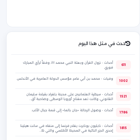
حدث في مثل هذا اليوم
أحداث - نزول القرآن وبعثة النبي محمد ﷺ، وفقاً لرأي المبارك
611
فوري.
وفيات - محمد بن أبي عامر، مؤسس الدولة العامرية في الأندلس.
1002
أحداث - سيطرة العثمانيين على مدينة بلغراد بقيادة سليمان
1521
القانوني، وكانت تعد مفتاح أوروبا الوسطى وصاحبة أق…
أحداث - وصول الرحالة «جان بالما» إلى قمة جبال الألب.
1786
أحداث - نابليون بونابرت يغادر فرنسا إلى منفاه في سانت هيلينا
1815
إحدى الجزر النائية في المحيط الأطلسي والتي ظ…