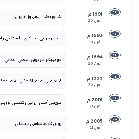
15
1991 م
شابور بختيار، رئيس وزراء إيران.
القرن 20
16
1993 م
عدنان مرعي، عسكري فلسطيني وأحد 
القرن 20
17
1994 م
دومينيكو مودونيو، مغني إيطالي.
القرن 20
18
1999 م
غلام علي رعدي آذرخشي، شاعر وحقو
القرن 20
19
2001 م
خورخي أمادو، روائي وصحفي برازيلي
القرن 21
20
2005 م
روبن كوك، سياسي بريطاني.
القرن 21