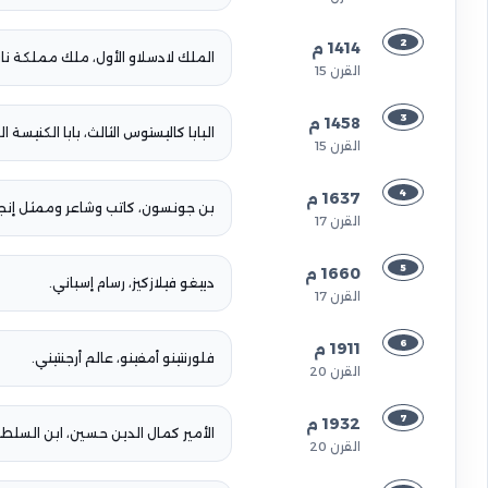
2
1414 م
الملك لادسلاو الأول، ملك مملكة نا
القرن 15
3
1458 م
البابا كاليستوس الثالث، بابا الكنيسة ال
القرن 15
4
1637 م
بن جونسون، كاتب وشاعر وممثل إنجل
القرن 17
5
1660 م
دييغو فيلازكيز، رسام إسباني.
القرن 17
6
1911 م
فلورنتينو أمفينو، عالم أرجنتيني.
القرن 20
7
1932 م
الأمير كمال الدين حسين، ابن السل
القرن 20