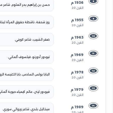
8
1936 م
حسن بن إبراهيم بحر العلوم، شاعر ع
القرن 20
9
1955 م
روز شحفة، ناشطة حقوق المرأة لبناني
القرن 20
10
1963 م
صقر الشبيب، شاعر كويتي.
القرن 20
11
1969 م
تيودور أدورنو، فيلسوف ألماني.
القرن 20
12
1978 م
البابا بولس السادس، بابا الكنيسة الرو
القرن 20
13
1979 م
فيودور لينن، عالم كيمياء حيوية ألمان
القرن 20
14
1989 م
ميخائيل بلدي، شاعر وروائي سوري.
القرن 20