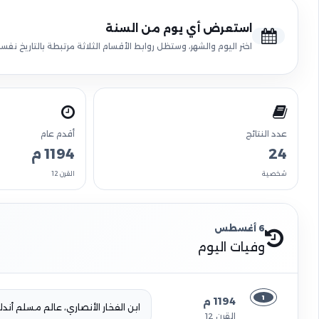
استعرض أي يوم من السنة
اختر اليوم والشهر، وستظل روابط الأقسام الثلاثة مرتبطة بالتاريخ نفسه
عدد النتائج
أقدم عام
24
1194 م
شخصية
القرن 12
6 أغسطس
وفيات اليوم
1
1194 م
ابن الفخار الأنصاري، عالم مسلم أند
القرن 12