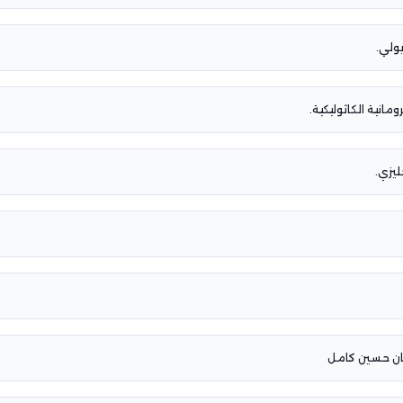
بولي.
رومانية الكاثوليكية.
يزي.
طان حسين كامل