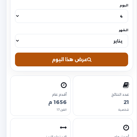
اليوم
الشهر
عرض هذا اليوم
عدد النتائج
أقدم عام
21
1656 م
شخصية
القرن 17