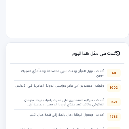
حدث في مثل هذا اليوم
أحداث - نزول القرآن وبعثة النبي محمد ﷺ، وفقاً لرأي المبارك
611
فوري.
وفيات - محمد بن أبي عامر، مؤسس الدولة العامرية في الأندلس.
1002
أحداث - سيطرة العثمانيين على مدينة بلغراد بقيادة سليمان
1521
القانوني، وكانت تعد مفتاح أوروبا الوسطى وصاحبة أق…
أحداث - وصول الرحالة «جان بالما» إلى قمة جبال الألب.
1786