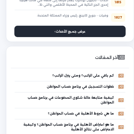
أحداث - نابليون بونابرت يغادر فرنسا إلى منفاه في سانت هيلينا
1815
إحدى الجزر النائية في المحيط الأطلسي والتي ظ…
وفيات - جورج كانينغ، رئيس وزراء المملكة المتحدة.
1827
عرض جميع الأحداث
آخر المقالات
كم باقي على الراتب؟ ومتى ينزل الراتب؟
خطوات التسجيل في برنامج حساب المواطن
كيفية متابعة حالة شكوى المدفوعات في برنامج حساب
المواطن
ما هي شروط الأهلية في حساب المواطن؟
ما هو اعتراض الأهلية في برنامج حساب المواطن؟ وكيفية
الاعتراض على نتائج الأهلية