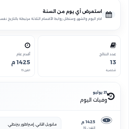
استعرض أي يوم من السنة
اختر اليوم والشهر، وستظل روابط الأقسام الثلاثة مرتبطة بالتاريخ نفسه
عدد النتائج
أقدم عام
13
1425 م
شخصية
القرن 15
21 يوليو
وفيات اليوم
1
1425 م
مانويل الثاني، إمبراطور بيزنطي.
القرن 15