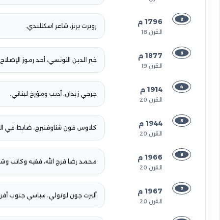
2
1796 م
روبرت برنز، شاعر اسكتلندي.
القرن 18
3
1877 م
خير الدين التونسي، أحد رموز الإصلاح ب
القرن 19
4
1914 م
جرجي زيدان، أديب ومؤرخ لبناني.
القرن 20
5
1944 م
كلاوس فون شتاوفنبرج، ضابط في الجيش الألم
القرن 20
6
1966 م
محمد رضا فرج الله، فقيه وكاتب وشا
القرن 20
7
1967 م
ألبرت جون لوتولي، سياسي جنوب أفريق
القرن 20