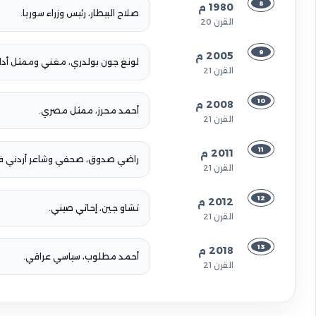
8
1980 م
صلاح البيطار، رئيس وزراء سوريا.
القرن 20
9
2005 م
لونغ جون بولدري، مغني وممثل أدا
القرن 21
10
2008 م
أحمد محرز، ممثل مصري.
القرن 21
11
2011 م
راضي صدوق، صحفي وشاعر أردني ف
القرن 21
12
2012 م
تشاو جين، إحاثي صيني.
القرن 21
13
2018 م
أحمد مطلوب، سياسي عراقي.
القرن 21