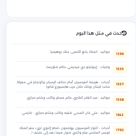
حدث في مثل هذا اليوم
مواليد - الملك يانغ الأعمى، ملك بوهيميا.
1296
وفيات - إيبوليتو دي ميديشي، حاكم فلورنسا.
1535
أحداث - هزيمة الفرنسيين أمام تحالف الإسبان والإنجليز في معركة
1557
سانت كينتان وذلك خلال حرب هابسبورغ فالوا.
مواليد - عبد القادر الطبري، عالم مسلم وكاتب وشاعر حجازي.
1568
مواليد - علي خان المدني، فقيه وكاتب وشاعر حجازي - فارسي.
1642
أحداث - الثوار الفرنسيون يهاجمون «قصر إلتوي لري» مقر الملك
1792
لويس السادس عشر والذي تحول فيما بعد إلى متحف ا…