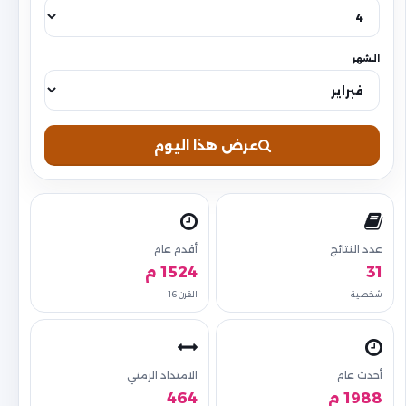
الشهر
عرض هذا اليوم
عدد النتائج
أقدم عام
31
1524 م
شخصية
القرن 16
أحدث عام
الامتداد الزمني
1988 م
464