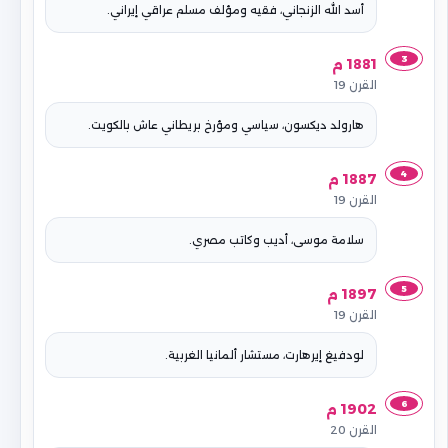
أسد الله الزنجاني، فقيه ومؤلف مسلم عراقي إيراني.
3
1881 م
القرن 19
هارولد ديكسون، سياسي ومؤرخ بريطاني عاش بالكويت.
4
1887 م
القرن 19
سلامة موسى، أديب وكاتب مصري.
5
1897 م
القرن 19
لودفيغ إيرهارت، مستشار ألمانيا الغربية.
6
1902 م
القرن 20