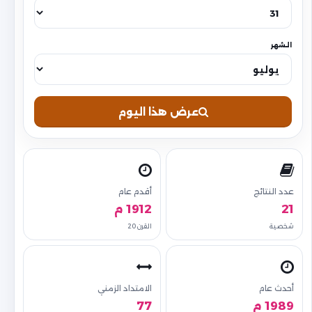
الشهر
عرض هذا اليوم
عدد النتائج
أقدم عام
21
1912 م
شخصية
القرن 20
أحدث عام
الامتداد الزمني
1989 م
77