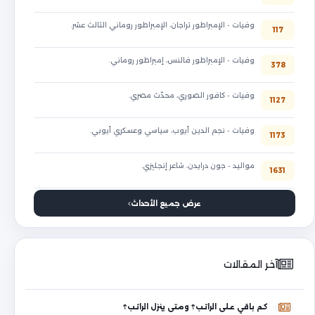
وفيات - الإمبراطور تراجان، الإمبراطور روماني الثالث عشر.
117
وفيات - الإمبراطور فالنس، إمبراطور روماني.
378
وفيات - كافور الصوري، محدّث مصري.
1127
وفيات - نجم الدين أيوب، سياسي وعسكري أيوبي.
1173
مواليد - جون درايدن، شاعر إنجليزي.
1631
عرض جميع الأحداث
آخر المقالات
كم باقي على الراتب؟ ومتى ينزل الراتب؟