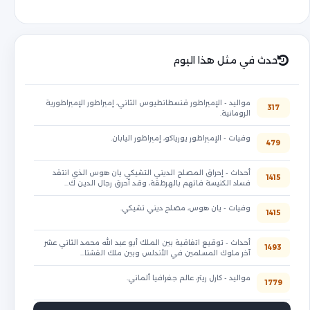
حدث في مثل هذا اليوم
مواليد - الإمبراطور قنسطانطيوس الثاني، إمبراطور الإمبراطورية
317
الرومانية.
وفيات - الإمبراطور يورياكو، إمبراطور اليابان.
479
أحداث - إحراق المصلح الديني التشيكي يان هوس الذي انتقد
1415
فساد الكنيسة فاتهم بالهرطقة، وقد أحرق رجال الدين ك…
وفيات - يان هوس، مصلح ديني تشيكي.
1415
أحداث - توقيع اتفاقية بين الملك أبو عبد الله محمد الثاني عشر
1493
آخر ملوك المسلمين في الأندلس وبين ملك القشتا…
مواليد - كارل ريتر، عالم جغرافيا ألماني.
1779