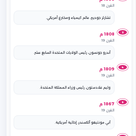
القرن 18
تشارلز جوديير، عالم كيمياء ومخترع أمريكي.
3
1808 م
القرن 19
أندرو جونسون، رئيس الولايات المتحدة السابع عشر.
4
1809 م
القرن 19
وليم غلادستون، رئيس وزراء المملكة المتحدة.
5
1867 م
القرن 19
آني مونتيغو ألكسندر، إحاثية أمريكية.