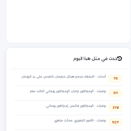
حدث في مثل هذا اليوم
أحداث - الاعتقاد بتدمير هيكل سليمان بالقدس على يد الرومان.
70
وفيات - الإمبراطور تراجان، الإمبراطور روماني الثالث عشر.
117
وفيات - الإمبراطور فالنس، إمبراطور روماني.
378
وفيات - كافور الصوري، محدّث مصري.
1127