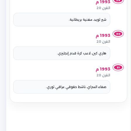
29
1993 م
القرن 20
شير لويد، مغنية بريطانية.
30
1993 م
القرن 20
هاري كين، لاعب كرة قدم إنجليزي.
31
1993 م
القرن 20
صفاء السراي، ناشط حقوقي عراقي ثوري.