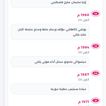
إيليا سليمان، مخرج فلسطيني.
18
1960 م
القرن 20
يوتشي تاكاهاشي، مؤلف ورسام مانغا ومنتج سلسلة كابتن
ماجد ياباني.
19
1964 م
القرن 20
ميتسواكي مادونو، ممثل أداء صوتي ياباني.
20
1967 م
القرن 20
ميادة بسيليس، مطربة سورية.
21
1971 م