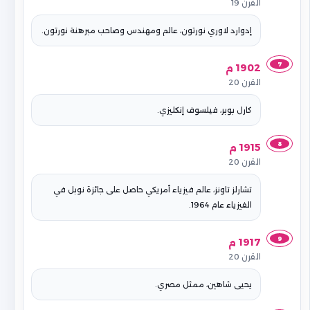
القرن 19
إدوارد لاوري نورتون، عالم ومهندس وصاحب مبرهنة نورتون.
7
1902 م
القرن 20
كارل بوبر، فيلسوف إنكليزي.
8
1915 م
القرن 20
تشارلز تاونز، عالم فيزياء أمريكي حاصل على جائزة نوبل في
الفيزياء عام 1964.
9
1917 م
القرن 20
يحيى شاهين، ممثل مصري.