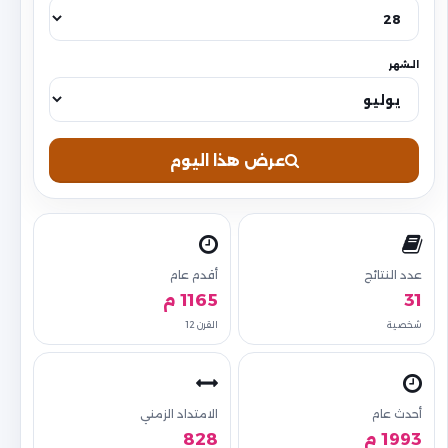
الشهر
عرض هذا اليوم
عدد النتائج
أقدم عام
31
1165 م
شخصية
القرن 12
أحدث عام
الامتداد الزمني
1993 م
828