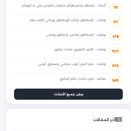
أحداث - الاعتقاد بتدمير هيكل سليمان بالقدس على يد الرومان.
70
وفيات - الإمبراطور تراجان، الإمبراطور روماني الثالث عشر.
117
وفيات - الإمبراطور فالنس، إمبراطور روماني.
378
وفيات - كافور الصوري، محدّث مصري.
1127
وفيات - نجم الدين أيوب، سياسي وعسكري أيوبي.
1173
مواليد - جون درايدن، شاعر إنجليزي.
1631
عرض جميع الأحداث
آخر المقالات