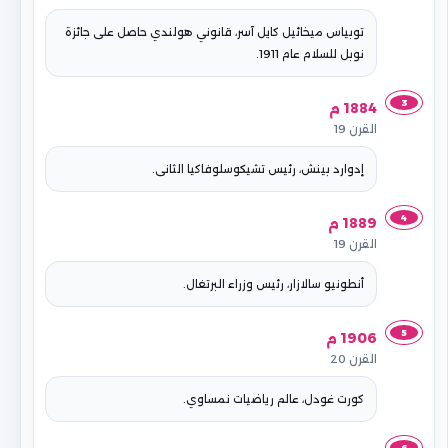
توبياس ميخائيل كايل آسر، قانوني هولندي حاصل على جائزة
نوبل للسلام عام 1911.
3
1884 م
القرن 19
إدوارد بينش، رئيس تشيكوسلوفاكيا الثانى.
4
1889 م
القرن 19
أنطونيو سالازار، رئيس وزراء البرتغال.
5
1906 م
القرن 20
كورت غودل، عالم رياضيات نمساوي.
6