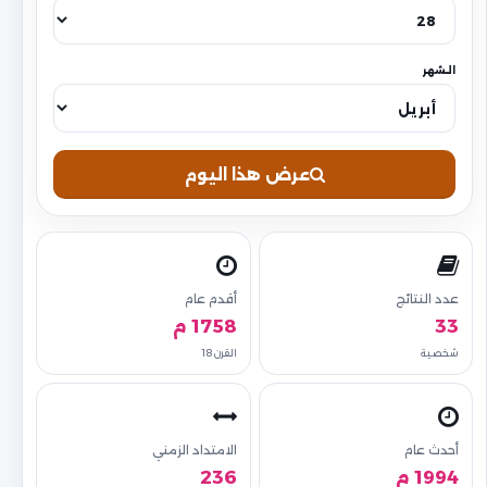
الشهر
عرض هذا اليوم
عدد النتائج
أقدم عام
33
1758 م
شخصية
القرن 18
أحدث عام
الامتداد الزمني
1994 م
236