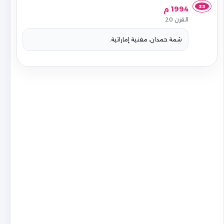
33
1994 م
القرن 20
شمة حمدان، مغنية إماراتية.