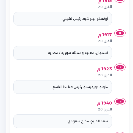
1915 م
القرن 20
أوغستو بينوشيه، رئيس تشيلي.
11
1917 م
القرن 20
أسمهان، مغنية وممثلة سورية / مصرية.
12
1923 م
القرن 20
ماونو كويفيستو، رئيس فنلندا التاسع.
13
1940 م
القرن 20
سعد الفريح، مخرج سعودي.