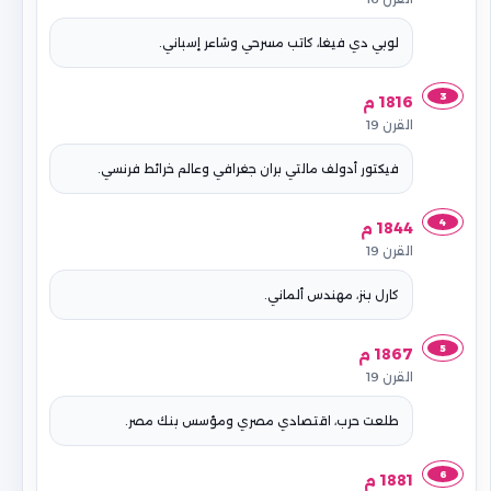
لوبي دي فيغا، كاتب مسرحي وشاعر إسباني.
3
1816 م
القرن 19
فيكتور أدولف مالتي بران جغرافي وعالم خرائط فرنسي.
4
1844 م
القرن 19
كارل بنز، مهندس ألماني.
5
1867 م
القرن 19
طلعت حرب، اقتصادي مصري ومؤسس بنك مصر.
6
1881 م