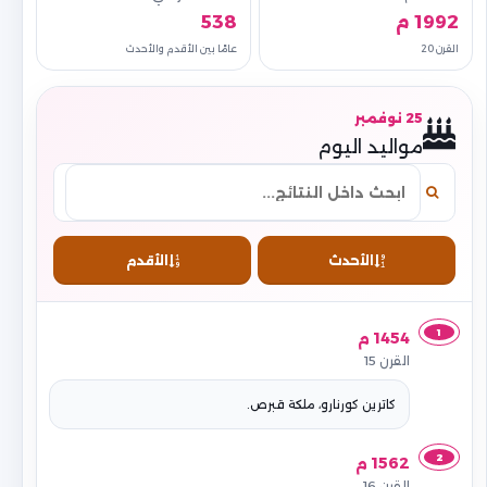
1992 م
538
القرن 20
عامًا بين الأقدم والأحدث
25 نوفمبر
مواليد اليوم
الأحدث
الأقدم
1
1454 م
القرن 15
كاترين كورنارو، ملكة قبرص.
2
1562 م
القرن 16