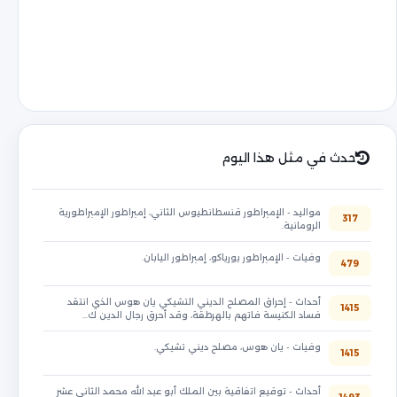
حدث في مثل هذا اليوم
مواليد - الإمبراطور قنسطانطيوس الثاني، إمبراطور الإمبراطورية
317
الرومانية.
وفيات - الإمبراطور يورياكو، إمبراطور اليابان.
479
أحداث - إحراق المصلح الديني التشيكي يان هوس الذي انتقد
1415
فساد الكنيسة فاتهم بالهرطقة، وقد أحرق رجال الدين ك…
وفيات - يان هوس، مصلح ديني تشيكي.
1415
أحداث - توقيع اتفاقية بين الملك أبو عبد الله محمد الثاني عشر