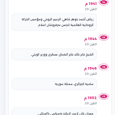
14
1941 م
القرن 20
رياض أحمد جوهر شاهي، الزعيم الروحي ومؤسس الحركة
الروحانية العالمية انجمن سرفروشان اسلام.
15
1944 م
القرن 20
الشيخ جابر خالد جابر الصباح، عسكري ووزير كويتي.
16
1946 م
القرن 20
سامية الجزائري، ممثلة سورية.
17
1952 م
القرن 20
عمران خان، لاعب كريكت وسياسي باكستاني.