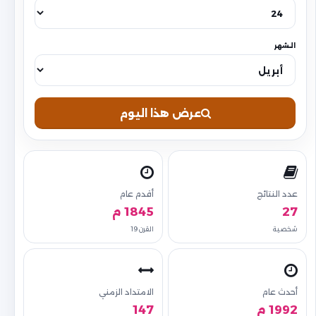
الشهر
عرض هذا اليوم
عدد النتائج
أقدم عام
27
1845 م
شخصية
القرن 19
أحدث عام
الامتداد الزمني
1992 م
147