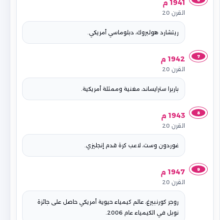
1941 م
القرن 20
ريتشارد هولبروك، دبلوماسي أمريكي.
7
1942 م
القرن 20
باربرا سترايساند، مغنية وممثلة أمريكية.
8
1943 م
القرن 20
غوردون وست، لاعب كرة قدم إنجليزي.
9
1947 م
القرن 20
روجر كورنبيرغ، عالم كيمياء حيوية أمريكي حاصل على جائزة
نوبل في الكيمياء عام 2006.