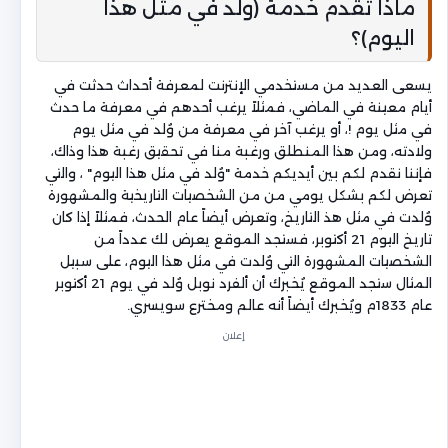
ماذا تقدم خدمة (ولد في مثل هذا
اليوم)؟
يسعى العديد من مستخدمي الإنترنت لمعرفة أحداث حدثت في
أيام معينة في الماضي، فمثلاً يرغب أحدهم في معرفة ما حدث
في مثل يوم !، أو يرغب آخر في معرفة من وُلد في مثل يوم
ولادته، ومن هذا المنطلق ورغبة منا في تحقيق رغبة هذا وذاك،
فإننا نقدم لكم بين أيديكم خدمة "وُلد في مثل هذا اليوم" ، والتي
تعرض لكم بشكل يومي من من الشخصيات التاريخية والمشهورة
وُلدت في مثل هذ التاريخ، وتعرض أيضاً عام الحدث، فمثلاً إذا كان
تاريخ اليوم 21 أكتوبر، فستجد الموقع يعرض لك عدداً من
الشخصيات المشهورة التي وُلدت في مثل هذا اليوم، على سبيل
المثال ستجد الموقع يُخبرك أن ألفرد نوبل وُلد في يوم 21 أكتوبر
عام 1833م ويُخبرك أيضاً أنه عالم ومخترع سويسري.
إعلان