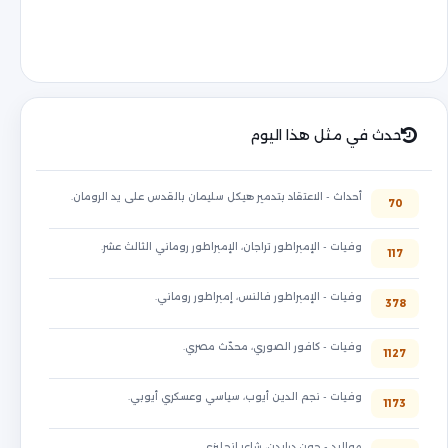
حدث في مثل هذا اليوم
أحداث - الاعتقاد بتدمير هيكل سليمان بالقدس على يد الرومان.
70
وفيات - الإمبراطور تراجان، الإمبراطور روماني الثالث عشر.
117
وفيات - الإمبراطور فالنس، إمبراطور روماني.
378
وفيات - كافور الصوري، محدّث مصري.
1127
وفيات - نجم الدين أيوب، سياسي وعسكري أيوبي.
1173
مواليد - جون درايدن، شاعر إنجليزي.