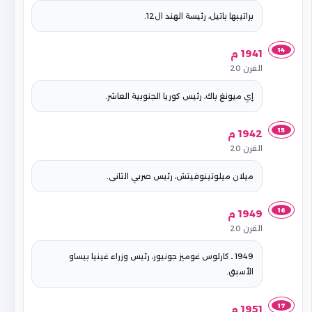
براتيبها باتيل، رئيسة الهند ال12.
14
1941 م
القرن 20
إي ميونغ باك، رئيس كوريا الجنوبية العاشر.
15
1942 م
القرن 20
ميلان ميلوتينوفيتش، رئيس صربي الثانى.
16
1949 م
القرن 20
1949 ـ كارلوس غوميز جونيور، رئيس وزراء غينيا بيساو
الأسبق.
17
1951 م