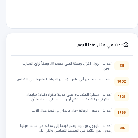
حدث في مثل هذا اليوم
أحداث - نزول القرآن وبعثة النبي محمد ﷺ، وفقاً لرأي المبارك
611
فوري.
وفيات - محمد بن أبي عامر، مؤسس الدولة العامرية في الأندلس.
1002
أحداث - سيطرة العثمانيين على مدينة بلغراد بقيادة سليمان
1521
القانوني، وكانت تعد مفتاح أوروبا الوسطى وصاحبة أق…
أحداث - وصول الرحالة «جان بالما» إلى قمة جبال الألب.
1786
أحداث - نابليون بونابرت يغادر فرنسا إلى منفاه في سانت هيلينا
1815
إحدى الجزر النائية في المحيط الأطلسي والتي ظ…