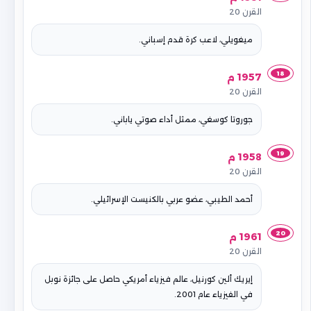
القرن 20
ميغويلي، لاعب كرة قدم إسباني.
18
1957 م
القرن 20
جوروتا كوسغي، ممثل أداء صوتي ياباني.
19
1958 م
القرن 20
أحمد الطيبي، عضو عربي بالكنيست الإسرائيلي.
20
1961 م
القرن 20
إيريك ألين كورنيل، عالم فيزياء أمريكي حاصل على جائزة نوبل
في الفيزياء عام 2001.