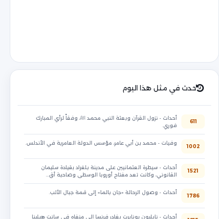
حدث في مثل هذا اليوم
أحداث - نزول القرآن وبعثة النبي محمد ﷺ، وفقاً لرأي المبارك
611
فوري.
وفيات - محمد بن أبي عامر، مؤسس الدولة العامرية في الأندلس.
1002
أحداث - سيطرة العثمانيين على مدينة بلغراد بقيادة سليمان
1521
القانوني، وكانت تعد مفتاح أوروبا الوسطى وصاحبة أق…
أحداث - وصول الرحالة «جان بالما» إلى قمة جبال الألب.
1786
أحداث - نابليون بونابرت يغادر فرنسا إلى منفاه في سانت هيلينا