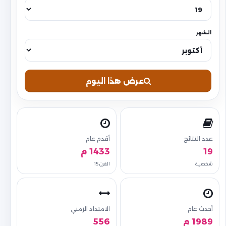
الشهر
عرض هذا اليوم
عدد النتائج
أقدم عام
19
1433 م
شخصية
القرن 15
أحدث عام
الامتداد الزمني
1989 م
556