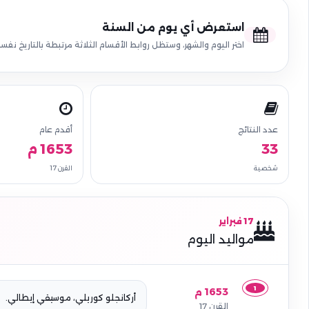
استعرض أي يوم من السنة
اختر اليوم والشهر، وستظل روابط الأقسام الثلاثة مرتبطة بالتاريخ نفسه
عدد النتائج
أقدم عام
33
1653 م
شخصية
القرن 17
17 فبراير
مواليد اليوم
1
1653 م
أركانجلو كوريلي، موسيقي إيطالي.
القرن 17