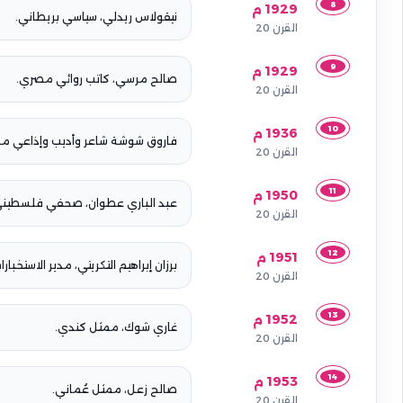
8
1929 م
نيقولاس ريدلي، سياسي بريطاني.
القرن 20
9
1929 م
صالح مرسي، كاتب روائي مصري.
القرن 20
10
1936 م
فاروق شوشة شاعر وأديب وإذاعي م
القرن 20
11
1950 م
عبد الباري عطوان، صحفي فلسطيني
القرن 20
12
1951 م
برزان إبراهيم التكريتي، مدير الاستخب
القرن 20
13
1952 م
غاري شوك، ممثل كندي.
القرن 20
14
1953 م
صالح زعل، ممثل عُماني.
القرن 20