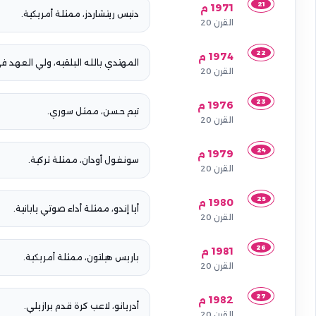
21
1971 م
دنيس ريتشاردز، ممثلة أمريكية.
القرن 20
22
1974 م
المهتدي بالله البلقيه، ولي العهد في
القرن 20
23
1976 م
تيم حسن، ممثل سوري.
القرن 20
24
1979 م
سونغول أودان، ممثلة تركية.
القرن 20
25
1980 م
أيا إندو، ممثلة أداء صوتي يابانية.
القرن 20
26
1981 م
باريس هيلتون، ممثلة أمريكية.
القرن 20
27
1982 م
أدريانو، لاعب كرة قدم برازيلي.
القرن 20