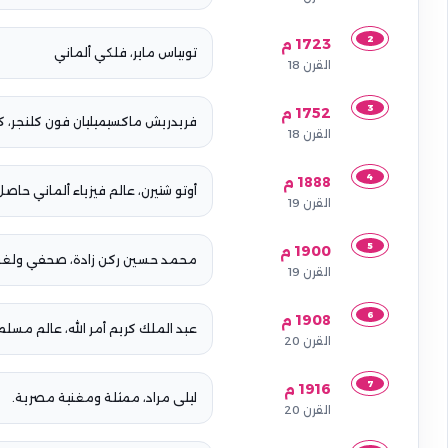
2
1723 م
توبياس ماير، فلكي ألماني
القرن 18
3
1752 م
فريدريش ماكسيميليان فون كلنجر، كا
القرن 18
4
1888 م
أوتو شتيرن، عالم فيزياء ألماني حاصل ع
القرن 19
5
1900 م
محمد حسين ركن زادة، صحفي ولغوي 
القرن 19
6
1908 م
عبد الملك كريم أمر الله، عالم مس
القرن 20
7
1916 م
ليلى مراد، ممثلة ومغنية مصرية.
القرن 20