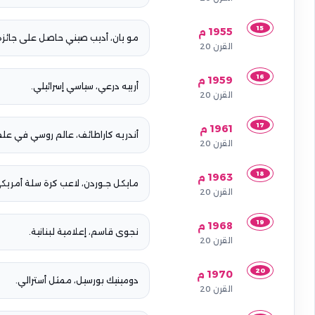
15
1955 م
مو يان، أديب صيني حاصل على جائزة نوب
القرن 20
16
1959 م
أرييه درعي، سياسي إسرائيلي.
القرن 20
17
1961 م
أندريه كاراطائف، عالم روسي في علم
القرن 20
18
1963 م
مايكل جـوردن، لاعب كرة سلة أمريك
القرن 20
19
1968 م
نجوى قاسم، إعلامية لبنانية.
القرن 20
20
1970 م
دومينيك بورسيل، ممثل أسترالي.
القرن 20