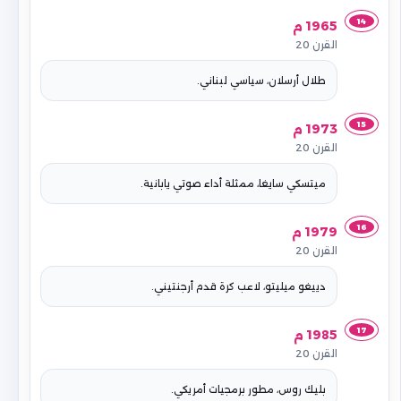
14
1965 م
القرن 20
طلال أرسلان، سياسي لبناني.
15
1973 م
القرن 20
ميتسكي سايغا، ممثلة أداء صوتي يابانية.
16
1979 م
القرن 20
دييغو ميليتو، لاعب كرة قدم أرجنتيني.
17
1985 م
القرن 20
بليك روس، مطور برمجيات أمريكي.