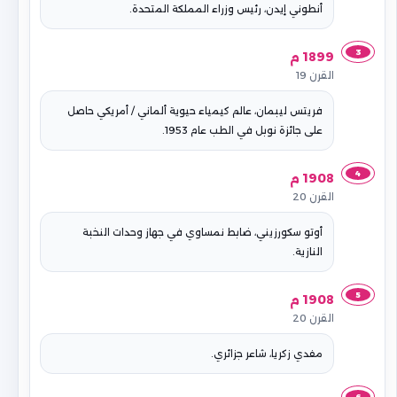
أنطوني إيدن، رئيس وزراء المملكة المتحدة.
3
1899 م
القرن 19
فريتس ليبمان، عالم كيمياء حيوية ألماني / أمريكي حاصل
على جائزة نوبل في الطب عام 1953.
4
1908 م
القرن 20
أوتو سكورزيني، ضابط نمساوي في جهاز وحدات النخبة
النازية.
5
1908 م
القرن 20
مفدي زكريا، شاعر جزائري.
6