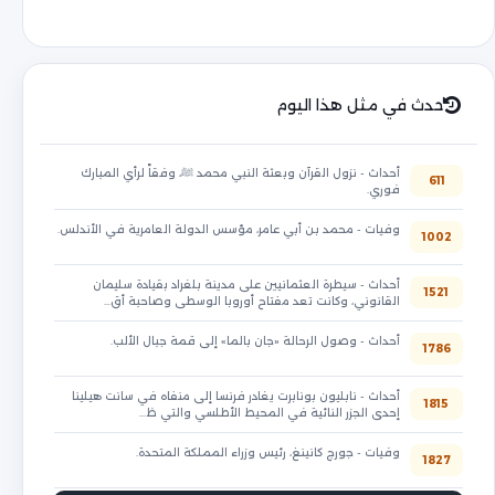
حدث في مثل هذا اليوم
أحداث - نزول القرآن وبعثة النبي محمد ﷺ، وفقاً لرأي المبارك
611
فوري.
وفيات - محمد بن أبي عامر، مؤسس الدولة العامرية في الأندلس.
1002
أحداث - سيطرة العثمانيين على مدينة بلغراد بقيادة سليمان
1521
القانوني، وكانت تعد مفتاح أوروبا الوسطى وصاحبة أق…
أحداث - وصول الرحالة «جان بالما» إلى قمة جبال الألب.
1786
أحداث - نابليون بونابرت يغادر فرنسا إلى منفاه في سانت هيلينا
1815
إحدى الجزر النائية في المحيط الأطلسي والتي ظ…
وفيات - جورج كانينغ، رئيس وزراء المملكة المتحدة.
1827