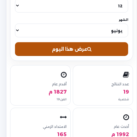
الشهر
عرض هذا اليوم
عدد النتائج
أقدم عام
19
1827 م
شخصية
القرن 19
أحدث عام
الامتداد الزمني
1992 م
165