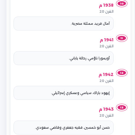
10
1938 م
القرن 20
آمال فريد، ممثلة مصرية.
11
1941 م
القرن 20
أويمورا ناؤمي، رحالة ياباني.
12
1942 م
القرن 20
إيهود باراك، سياسي وعسكري إسرائيلي.
13
1943 م
القرن 20
حسن أبو خمسين، فقيه جعفري وقاضي سعودي.