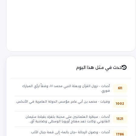
حدث في مثل هذا اليوم
أحداث - نزول القرآن وبعثة النبي محمد ﷺ، وفقاً لرأي المبارك
611
فوري.
وفيات - محمد بن أبي عامر، مؤسس الدولة العامرية في الأندلس.
1002
أحداث - سيطرة العثمانيين على مدينة بلغراد بقيادة سليمان
1521
القانوني، وكانت تعد مفتاح أوروبا الوسطى وصاحبة أق…
أحداث - وصول الرحالة «جان بالما» إلى قمة جبال الألب.
1786