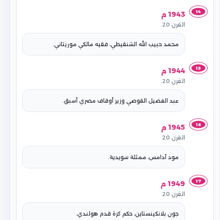
14
1943 م
القرن 20
محمد حبيب الله الشنقيطي، فقيه مالكي موريتاني.
15
1944 م
القرن 20
عبد الفضيل القوصي وزير أوقاف مصري أسبق.
16
1945 م
القرن 20
مود آدامس، ممثلة سويدية.
17
1949 م
القرن 20
جون بلانكينستاين، حكم كرة قدم هولندي.