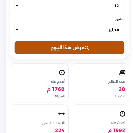
الشهر
عرض هذا اليوم
عدد النتائج
أقدم عام
28
1768 م
شخصية
القرن 18
أحدث عام
الامتداد الزمني
1992 م
224