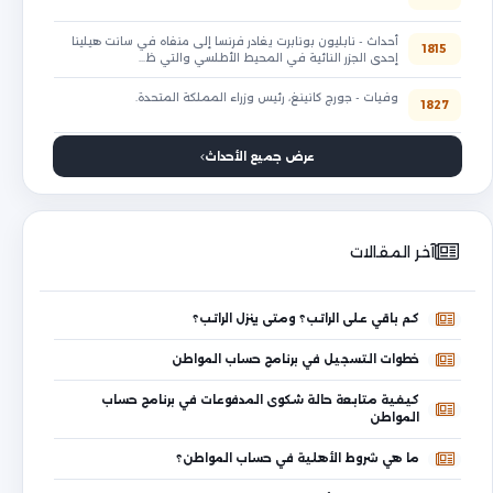
أحداث - نابليون بونابرت يغادر فرنسا إلى منفاه في سانت هيلينا
1815
إحدى الجزر النائية في المحيط الأطلسي والتي ظ…
وفيات - جورج كانينغ، رئيس وزراء المملكة المتحدة.
1827
عرض جميع الأحداث
آخر المقالات
كم باقي على الراتب؟ ومتى ينزل الراتب؟
خطوات التسجيل في برنامج حساب المواطن
كيفية متابعة حالة شكوى المدفوعات في برنامج حساب
المواطن
ما هي شروط الأهلية في حساب المواطن؟