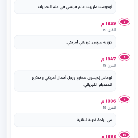
أوجوست مارييت، عالم فرنسي في علم البصريات.
7
1839 م
القرن 19
جوزيه غيبس، فيزيائي أمريكي.
8
1847 م
القرن 19
توماس إديسون، مخترع ورجل أعمال أمريكي ومخترع
المصباح الكهربائي.
9
1886 م
القرن 19
مي زيادة، أديبة لبنانية.
10
1898 م