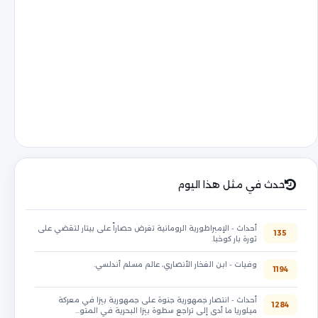
حدث في مثل هذا اليوم
أحداث - الإمبراطورية الرومانية تفرض حصاراً على بيتار لتقضي على
135
ثورة بار كوخبا.
وفيات - ابن الفخار الأنصاري، عالم مسلم أندلسي.
1194
أحداث - انتصار جمهورية جنوة على جمهورية بيزا في معركة
1284
ميلوريا ما أدى إلى تراجع سطوة بيزا البحرية في المتو…