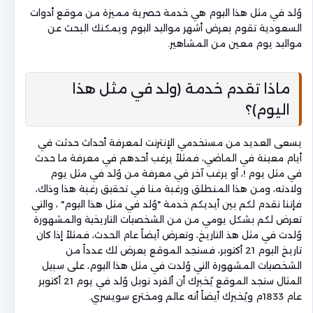
وُلد في مثل هذا اليوم هي خدمة حصرية مميزة من موقع أدوات
السعودية تقوم بعرض أشهر مواليد اليوم ويمكنك البحث عن
مواليد يوم معين من المشاهير.
ماذا تقدم خدمة (ولد في مثل هذا
اليوم)؟
يسعى العديد من مستخدمي الإنترنت لمعرفة أحداث حدثت في
أيام معينة في الماضي، فمثلاً يرغب أحدهم في معرفة ما حدث
في مثل يوم !، أو يرغب آخر في معرفة من وُلد في مثل يوم
ولادته، ومن هذا المنطلق ورغبة منا في تحقيق رغبة هذا وذاك،
فإننا نقدم لكم بين أيديكم خدمة "وُلد في مثل هذا اليوم" ، والتي
تعرض لكم بشكل يومي من من الشخصيات التاريخية والمشهورة
وُلدت في مثل هذ التاريخ، وتعرض أيضاً عام الحدث، فمثلاً إذا كان
تاريخ اليوم 21 أكتوبر، فستجد الموقع يعرض لك عدداً من
الشخصيات المشهورة التي وُلدت في مثل هذا اليوم، على سبيل
المثال ستجد الموقع يُخبرك أن ألفرد نوبل وُلد في يوم 21 أكتوبر
عام 1833م ويُخبرك أيضاً أنه عالم ومخترع سويسري.