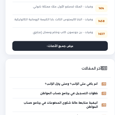
وفيات - الملك لادسلاو الأول، ملك مملكة نابولي.
1414
وفيات - البابا كاليستوس الثالث، بابا الكنيسة الرومانية الكاثوليكية.
1458
وفيات - بن جونسون، كاتب وشاعر وممثل إنجليزي.
1637
عرض جميع الأحداث
آخر المقالات
كم باقي على الراتب؟ ومتى ينزل الراتب؟
خطوات التسجيل في برنامج حساب المواطن
كيفية متابعة حالة شكوى المدفوعات في برنامج حساب
المواطن