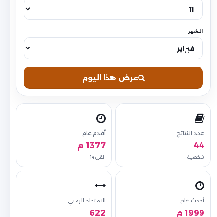
الشهر
عرض هذا اليوم
عدد النتائج
أقدم عام
44
1377 م
شخصية
القرن 14
أحدث عام
الامتداد الزمني
1999 م
622