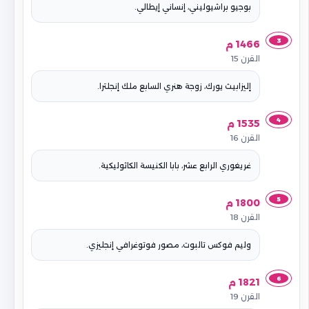
بوجيو براشيوليني، إنساني إيطالي.
3
1466 م
القرن 15
إليزابيث يورك، زوجة هنري السابع ملك إنجلترا.
4
1535 م
القرن 16
غريغوري الرابع عشر، بابا الكنيسة الكاثوليكية.
5
1800 م
القرن 18
وليم فوكس تالبوت، مصور فوتوغرافي إنجليزي.
6
1821 م
القرن 19