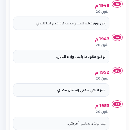
18
1946 م
القرن 20
إيان بورترفيلد، لاعب ومدرب كرة قدم اسكتلندي.
19
1947 م
القرن 20
يوكيو هاتوياما، رئيس وزراء اليابان.
20
1952 م
القرن 20
عمر فتحي، مغني وممثل مصري.
21
1953 م
القرن 20
جب بوش، سياسي أمريكي.