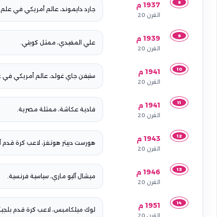
8
1937 م
جارد دايموند، عالم أمريكي في علم الأ
القرن 20
9
1939 م
علي المفيدي، ممثل كويتي.
القرن 20
10
1941 م
ستيفن جاي غولد، عالم أمريكي في عل
القرن 20
11
1941 م
فادية عكاشة، ممثلة مصرية.
القرن 20
12
1943 م
هورست دييتر هوتغز، لاعب كرة قدم أ
القرن 20
13
1946 م
ميشال آليو ماري، سياسية فرنسية.
القرن 20
14
1951 م
لوك ميلكامبس، لاعب كرة قدم بلجي
القرن 20