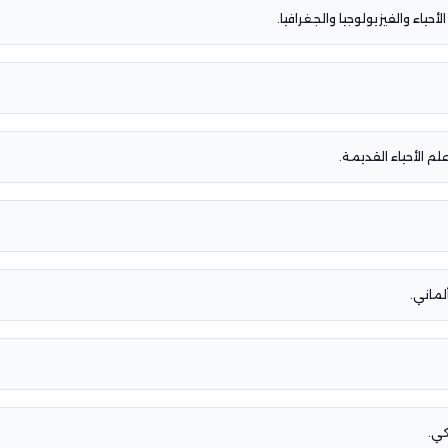
حياء والفيزيولوجيا والجغرافيا.
م الأحياء القديمة.
لماني.
كي.