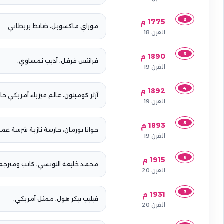
2
1775 م
موراي ماكسويل، ضابط بريطاني.
القرن 18
3
1890 م
فرانتس فرفل، أديب نمساوي.
القرن 19
4
1892 م
آرثر كومبتون، عالم فيزياء أمريكي حاصل
القرن 19
5
1893 م
جوانا بورمان، حارسة نازية شرسة عملت
القرن 19
6
1915 م
محمد خليفة التونسي، كاتب ومترج
القرن 20
7
1931 م
فيليب بيكر هول، ممثل أمريكي.
القرن 20