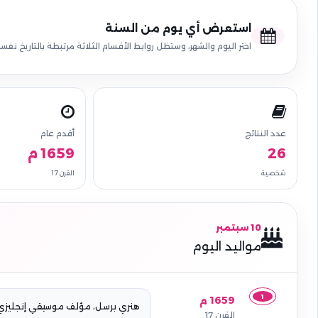
استعرض أي يوم من السنة
اختر اليوم والشهر، وستظل روابط الأقسام الثلاثة مرتبطة بالتاريخ نفسه
عدد النتائج
أقدم عام
26
1659 م
شخصية
القرن 17
10 سبتمبر
مواليد اليوم
1
1659 م
هنري برسل، مؤلف موسيقي إنجليزي
القرن 17