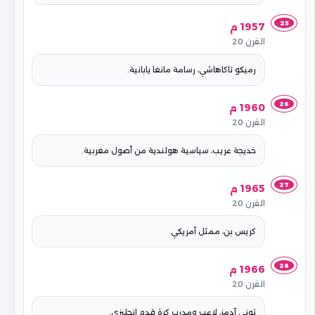
25
1957 م
القرن 20
رميكو تاكاهاشي، رسامة مانغا يابانية.
26
1960 م
القرن 20
خديجة عريب، سياسية هولندية من أصول مغربية.
27
1965 م
القرن 20
كريس بن، ممثل أمريكي.
28
1966 م
القرن 20
توني آدمز، لاعب ومدرب كرة قدم إنجليزي.