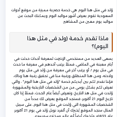
وُلد في مثل هذا اليوم هي خدمة حصرية مميزة من موقع أدوات
السعودية تقوم بعرض أشهر مواليد اليوم ويمكنك البحث عن
مواليد يوم معين من المشاهير.
ماذا تقدم خدمة (ولد في مثل هذا
اليوم)؟
يسعى العديد من مستخدمي الإنترنت لمعرفة أحداث حدثت في
أيام معينة في الماضي، فمثلاً يرغب أحدهم في معرفة ما حدث
في مثل يوم !، أو يرغب آخر في معرفة من وُلد في مثل يوم
ولادته، ومن هذا المنطلق ورغبة منا في تحقيق رغبة هذا وذاك،
فإننا نقدم لكم بين أيديكم خدمة "وُلد في مثل هذا اليوم" ، والتي
تعرض لكم بشكل يومي من من الشخصيات التاريخية والمشهورة
وُلدت في مثل هذ التاريخ، وتعرض أيضاً عام الحدث، فمثلاً إذا كان
تاريخ اليوم 21 أكتوبر، فستجد الموقع يعرض لك عدداً من
الشخصيات المشهورة التي وُلدت في مثل هذا اليوم، على سبيل
المثال ستجد الموقع يُخبرك أن ألفرد نوبل وُلد في يوم 21 أكتوبر
عام 1833م ويُخبرك أيضاً أنه عالم ومخترع سويسري.