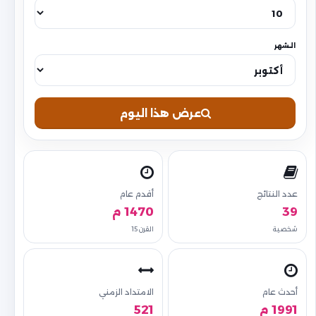
الشهر
عرض هذا اليوم
عدد النتائج
أقدم عام
39
1470 م
شخصية
القرن 15
أحدث عام
الامتداد الزمني
1991 م
521