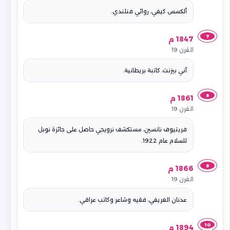
ألكسس كيفي، روائي فنلندي.
7
1847 م
القرن 19
آني بيزنت، كاتبة بريطانية.
8
1861 م
القرن 19
فريتيوف نانسين، مستكشف نرويجي حاصل على جائزة نوبل
للسلام عام 1922.
9
1866 م
القرن 19
عدنان الغريفي، فقيه وشاعر وكاتب عراقي.
10
1894 م