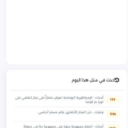
حدث في مثل هذا اليوم
أحداث - الإمبراطورية الرومانية تفرض حصاراً على بيتار لتقضي على
135
ثورة بار كوخبا.
وفيات - ابن الفخار الأنصاري، عالم مسلم أندلسي.
1194
أحداث - انتصار جمهورية جنوة على جمهورية بيزا في معركة