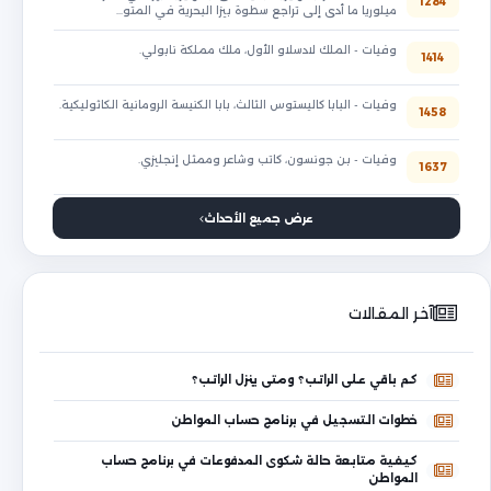
1284
ميلوريا ما أدى إلى تراجع سطوة بيزا البحرية في المتو…
وفيات - الملك لادسلاو الأول، ملك مملكة نابولي.
1414
وفيات - البابا كاليستوس الثالث، بابا الكنيسة الرومانية الكاثوليكية.
1458
وفيات - بن جونسون، كاتب وشاعر وممثل إنجليزي.
1637
عرض جميع الأحداث
آخر المقالات
كم باقي على الراتب؟ ومتى ينزل الراتب؟
خطوات التسجيل في برنامج حساب المواطن
كيفية متابعة حالة شكوى المدفوعات في برنامج حساب
المواطن