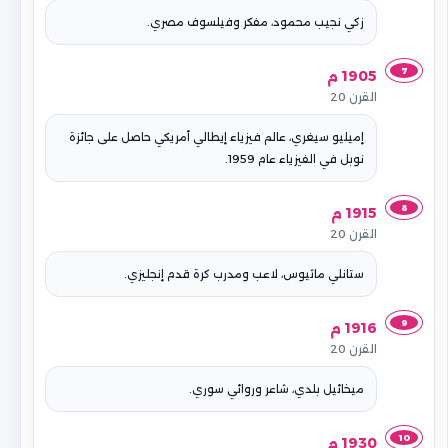
زكي نجيب محمود، مفكر وفيلسوف مصري.
7
1905 م
القرن 20
إميليو سيغري، عالم فيزياء إيطالي أمريكي حاصل على جائزة
نوبل في الفيزياء عام 1959.
8
1915 م
القرن 20
ستانلي ماثيوس، لاعب ومدرب كرة قدم إنجليزي.
9
1916 م
القرن 20
ميخائيل بلدي، شاعر وروائي سوري.
10
1930 م