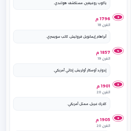
ياكوب روغيفين، مستكشف هولندي.
3
1796 م
القرن 18
أبراهام إيمانويل فروليش، كاتب سويسري.
4
1857 م
القرن 19
إدوارد أوسكار أولريش، إحاثي أمريكي.
5
1901 م
القرن 20
كلارك غيبل، ممثل أمريكي.
6
1905 م
القرن 20