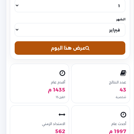
الشهر
عرض هذا اليوم
عدد النتائج
أقدم عام
43
1435 م
شخصية
القرن 15
أحدث عام
الامتداد الزمني
1997 م
562