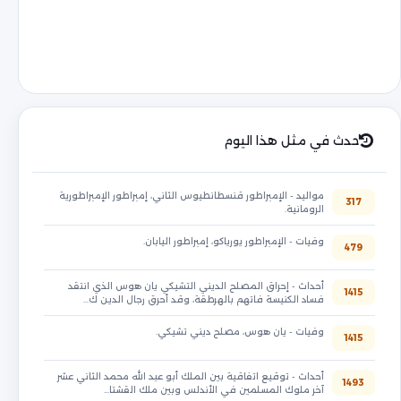
حدث في مثل هذا اليوم
مواليد - الإمبراطور قنسطانطيوس الثاني، إمبراطور الإمبراطورية
317
الرومانية.
وفيات - الإمبراطور يورياكو، إمبراطور اليابان.
479
أحداث - إحراق المصلح الديني التشيكي يان هوس الذي انتقد
1415
فساد الكنيسة فاتهم بالهرطقة، وقد أحرق رجال الدين ك…
وفيات - يان هوس، مصلح ديني تشيكي.
1415
أحداث - توقيع اتفاقية بين الملك أبو عبد الله محمد الثاني عشر
1493
آخر ملوك المسلمين في الأندلس وبين ملك القشتا…